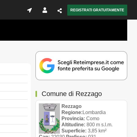
REGISTRATI GRATUITAMENTE
Comune di Rezzago
Rezzago
Regione:
Lombardia
Provincia:
Como
Altitudine:
800 m s.l.m.
Superficie:
3,85 km²
Cap:
22030
Prefisso:
031