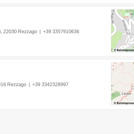
6
,
22030
Rezzago
|
+39 3357910636
016
Rezzago
|
+39 3342328997