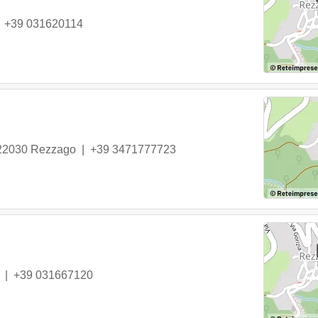
|
+39 031620114
22030
Rezzago
|
+39 3471777723
|
+39 031667120