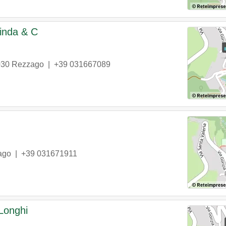
Binda & C
030
Rezzago
|
+39 031667089
ago
|
+39 031671911
 Longhi