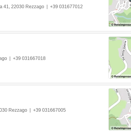
ia 41
,
22030
Rezzago
|
+39 031677012
ago
|
+39 031667018
030
Rezzago
|
+39 031667005