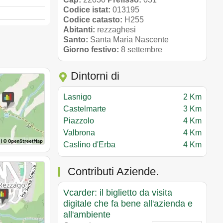
Codice istat:
013195
Codice catasto:
H255
Abitanti:
rezzaghesi
Santo:
Santa Maria Nascente
Giorno festivo:
8 settembre
Dintorni di
Lasnigo
2 Km
Castelmarte
3 Km
Piazzolo
4 Km
Valbrona
4 Km
Caslino d'Erba
4 Km
Contributi Aziende.
Vcarder: il biglietto da visita
digitale che fa bene all'azienda e
all'ambiente