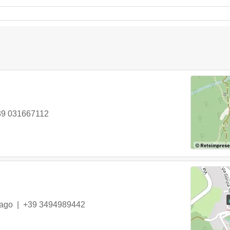
39 031667112
ago
|
+39 3494989442