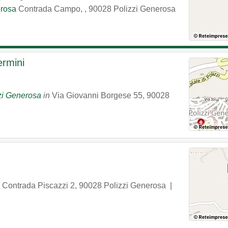
erosa
Contrada Campo,
,
90028
Polizzi Generosa
ermini
izzi Generosa
in
Via Giovanni Borgese 55
,
90028
n
Contrada Piscazzi 2
,
90028
Polizzi Generosa
|