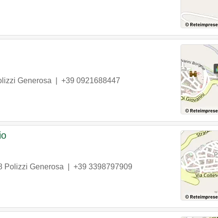
lizzi Generosa
|
+39 0921688447
io
8
Polizzi Generosa
|
+39 3398797909