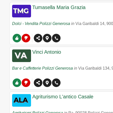
Tumasella Maria Grazia
Dolci - Vendita Polizzi Generosa
in
Via Garibaldi 14
,
90
Vinci Antonio
Bar e Caffetterie Polizzi Generosa
in
Via Garibaldi 134
,
Agriturismo L'antico Casale
Agriturismi Polizzi Generosa
in
Pa
,
90028
Polizzi Gener