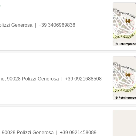
o
olizzi Generosa
|
+39 3406969836
ne
,
90028
Polizzi Generosa
|
+39 0921688508
,
90028
Polizzi Generosa
|
+39 0921458089