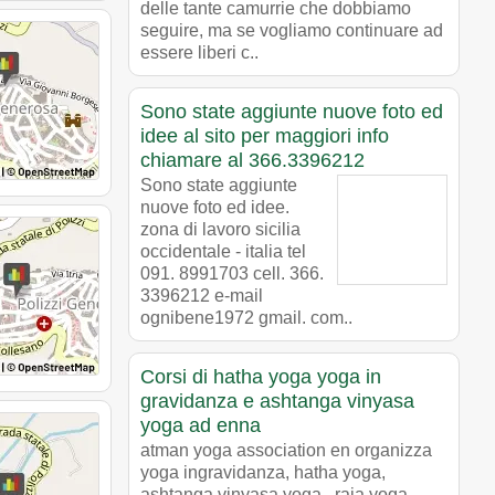
delle tante camurrie che dobbiamo
seguire, ma se vogliamo continuare ad
essere liberi c..
Sono state aggiunte nuove foto ed
idee al sito per maggiori info
chiamare al 366.3396212
Sono state aggiunte
nuove foto ed idee.
zona di lavoro sicilia
occidentale - italia tel
091. 8991703 cell. 366.
3396212 e-mail
ognibene1972 gmail. com..
Corsi di hatha yoga yoga in
gravidanza e ashtanga vinyasa
yoga ad enna
atman yoga association en organizza
yoga ingravidanza, hatha yoga,
ashtanga vinyasa yoga , raja yoga,