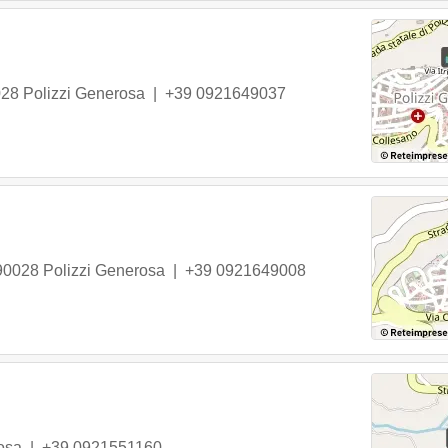
028
Polizzi Generosa
|
+39 0921649037
90028
Polizzi Generosa
|
+39 0921649008
osa
|
+39 0921551160