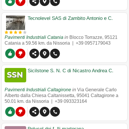
Tecnolevel SAS di Zambito Antonio e C.
Pavimenti Industriali Catania
in
Blocco Torrazze
,
95121
Catania
a 59.56 km. da Nissoria |
+39 0957179043
Sicilstone S. N. C di Nicastro Andrea C.
Pavimenti Industriali Caltagirone
in
Via Generale Carlo
Alberto dalla Chiesa Caltanissetta
,
95041
Caltagirone
a
50.01 km. da Nissoria |
+39 093323164
Polysol dei f. lli martorana