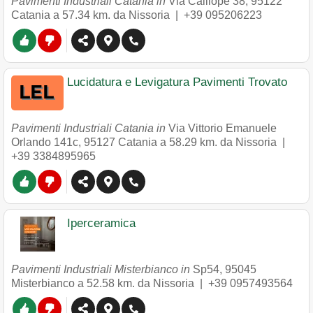
Pavimenti Industriali Catania in
Via Calliope 38
,
95122
Catania
a 57.34 km. da Nissoria |
+39 095206223
Lucidatura e Levigatura Pavimenti Trovato
Pavimenti Industriali Catania in
Via Vittorio Emanuele
Orlando 141c
,
95127
Catania
a 58.29 km. da Nissoria |
+39 3384895965
Iperceramica
Pavimenti Industriali Misterbianco in
Sp54
,
95045
Misterbianco
a 52.58 km. da Nissoria |
+39 0957493564