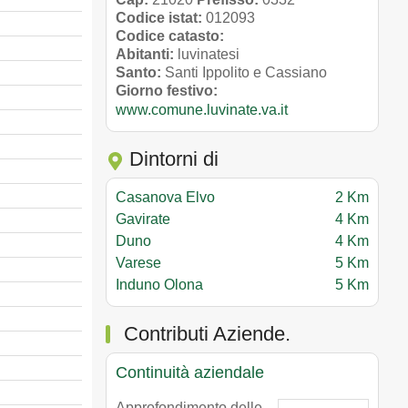
Codice istat:
012093
Codice catasto:
Abitanti:
luvinatesi
Santo:
Santi Ippolito e Cassiano
Giorno festivo:
www.comune.luvinate.va.it
Dintorni di
Casanova Elvo
2 Km
Gavirate
4 Km
Duno
4 Km
Varese
5 Km
Induno Olona
5 Km
Contributi Aziende.
Continuità aziendale
Approfondimento delle