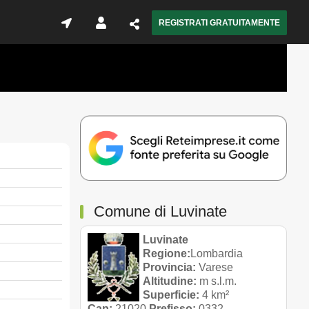
REGISTRATI GRATUITAMENTE
Comune di Luvinate
Luvinate
Regione:
Lombardia
Provincia:
Varese
Altitudine:
m s.l.m.
Superficie:
4 km²
Cap:
21020
Prefisso:
0332