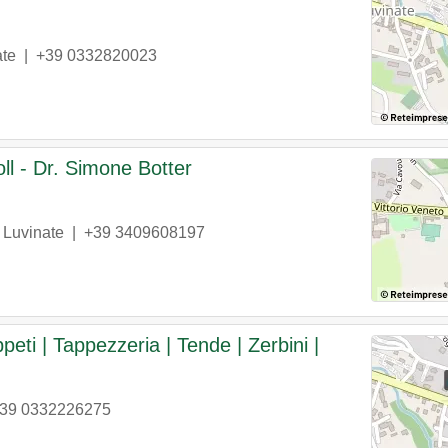
ate
|
+39 0332820023
ll - Dr. Simone Botter
Luvinate
|
+39 3409608197
peti | Tappezzeria | Tende | Zerbini |
39 0332226275