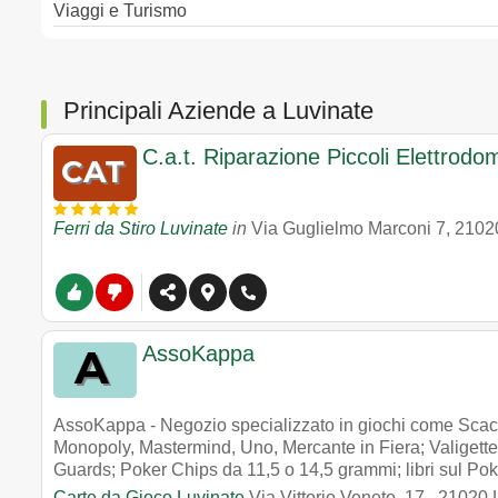
Viaggi e Turismo
Principali Aziende a Luvinate
C.a.t. Riparazione Piccoli Elettrodom
Ferri da Stiro Luvinate
in
Via Guglielmo Marconi 7
,
2102
AssoKappa
AssoKappa - Negozio specializzato in giochi come Scacc
Monopoly, Mastermind, Uno, Mercante in Fiera; Valigette 
Guards; Poker Chips da 11,5 o 14,5 grammi; libri sul Pok
Carte da Gioco Luvinate
Via Vittorio Veneto, 17
,
21020