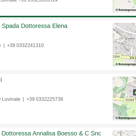
i Spada Dottoressa Elena
e
|
+39 0332241310
i
0
Luvinate
|
+39 0332225738
 Dottoressa Annalisa Boesso & C Snc