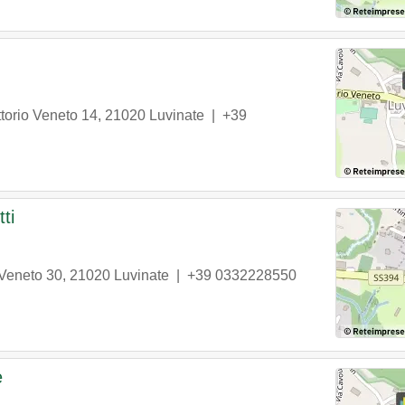
ttorio Veneto 14
,
21020
Luvinate
|
+39
ti
 Veneto 30
,
21020
Luvinate
|
+39 0332228550
e