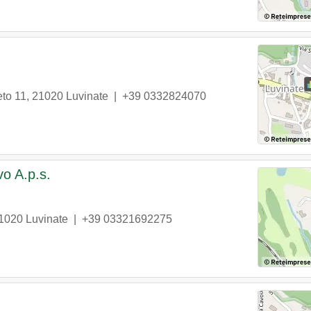
eto 11
,
21020
Luvinate
|
+39 0332824070
vo A.p.s.
1020
Luvinate
|
+39 03321692275