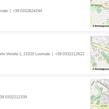
inate
|
+39 0332824244
orio Veneto 1
,
21020
Luvinate
|
+39 0332212622
39 0332212339