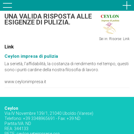
UNA VALIDA RISPOSTA ALLE
ESIGENZE DI PULIZIA.
Sei in: Risorse:
Link
Link
Ceylon impresa di pulizia
La serietà, l'affidabilità, la costanza di rendimento nel tempo, questi
sono i punti cardine della nostra filosofia di lavoro.
www.ceylonimpresa.it
Ceylon
Via IV Novembre 139/1, 21040 Uboldo (Varese)
Telefono: +39 3348965691 - Fax: +39 ND
Partita IVA: ND
REA: 344133
RETE:
ceylon.reteimprese.org