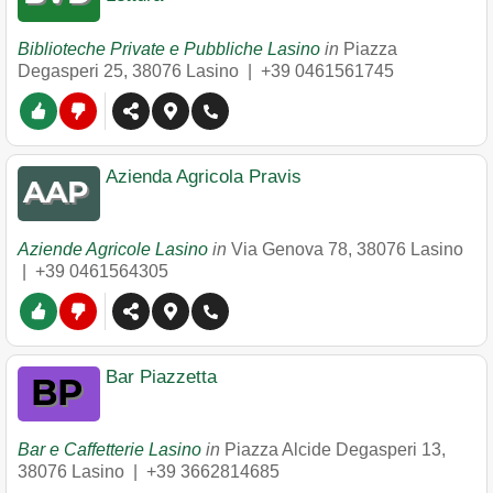
Biblioteche Private e Pubbliche Lasino
in
Piazza
Degasperi 25
,
38076
Lasino
|
+39 0461561745
Azienda Agricola Pravis
Aziende Agricole Lasino
in
Via Genova 78
,
38076
Lasino
|
+39 0461564305
Bar Piazzetta
Bar e Caffetterie Lasino
in
Piazza Alcide Degasperi 13
,
38076
Lasino
|
+39 3662814685