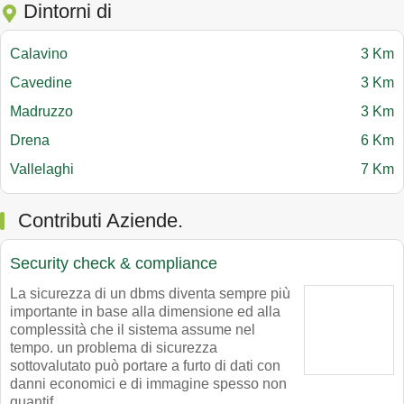
Dintorni di
Calavino
3 Km
Cavedine
3 Km
Madruzzo
3 Km
Drena
6 Km
Vallelaghi
7 Km
Contributi Aziende.
Security check & compliance
La sicurezza di un dbms diventa sempre più
importante in base alla dimensione ed alla
complessità che il sistema assume nel
tempo. un problema di sicurezza
sottovalutato può portare a furto di dati con
danni economici e di immagine spesso non
quantif..