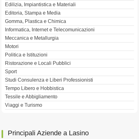
Edilizia, Impiantistica e Materiali
Editoria, Stampa e Media
Gomma, Plastica e Chimica
Informatica, Internet e Telecomunicazioni
Meccanica e Metallurgia
Motori
Politica e Istituzioni
Ristorazione e Locali Pubblici
Sport
Studi Consulenza e Liberi Professionisti
Tempo Libero e Hobbistica
Tessile e Abbigliamento
Viaggi e Turismo
Principali Aziende a Lasino