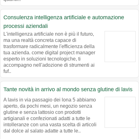
Consulenza intelligenza artificiale e automazione
processi aziendali
L'intelligenza artificiale non è più il futuro,
ma una realtà concreta capace di
trasformare radicalmente l'efficienza della
tua azienda. come digital project manager
esperto in soluzioni tecnologiche, ti
accompagno nell'adozione di strumenti ai
fuf..
Tante novità in arrivo al mondo senza glutine di lavis
A lavis in via passagio dei lona 5 abbiamo
aperto, da pochi mesi, un negozio senza
glutine e senza lattosio con prodotti
artigianali e confezionati adatti a tutte le
intolleranze con una vasta scelta di articoli
dal dolce al salato adatte a tutte le..