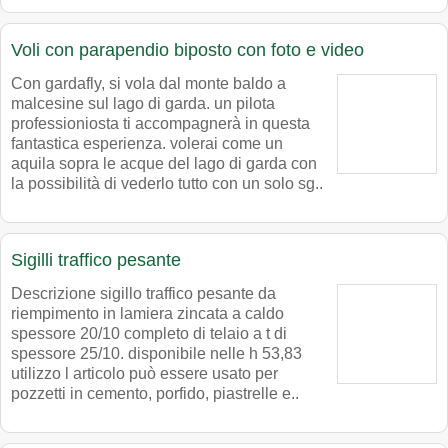
Voli con parapendio biposto con foto e video
Con gardafly, si vola dal monte baldo a
malcesine sul lago di garda. un pilota
professioniosta ti accompagnerà in questa
fantastica esperienza. volerai come un
aquila sopra le acque del lago di garda con
la possibilità di vederlo tutto con un solo sg..
Sigilli traffico pesante
Descrizione sigillo traffico pesante da
riempimento in lamiera zincata a caldo
spessore 20/10 completo di telaio a t di
spessore 25/10. disponibile nelle h 53,83
utilizzo l articolo può essere usato per
pozzetti in cemento, porfido, piastrelle e..