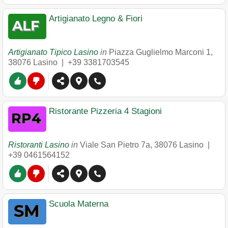
Artigianato Legno & Fiori
Artigianato Tipico Lasino
in
Piazza Guglielmo Marconi 1
,
38076
Lasino
|
+39 3381703545
Ristorante Pizzeria 4 Stagioni
Ristoranti Lasino
in
Viale San Pietro 7a
,
38076
Lasino
|
+39 0461564152
Scuola Materna