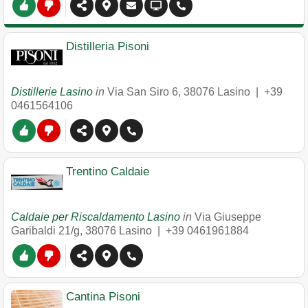
Distilleria Pisoni
Distillerie Lasino
in
Via San Siro 6
,
38076
Lasino
|
+39
0461564106
Trentino Caldaie
Caldaie per Riscaldamento Lasino
in
Via Giuseppe
Garibaldi 21/g
,
38076
Lasino
|
+39 0461961884
Cantina Pisoni