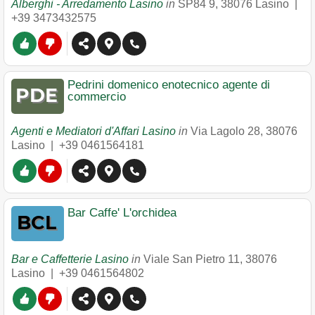
Alberghi - Arredamento Lasino
in
SP84 9
,
38076
Lasino
|
+39 3473432575
Pedrini domenico enotecnico agente di
commercio
Agenti e Mediatori d'Affari Lasino
in
Via Lagolo 28
,
38076
Lasino
|
+39 0461564181
Bar Caffe' L'orchidea
Bar e Caffetterie Lasino
in
Viale San Pietro 11
,
38076
Lasino
|
+39 0461564802