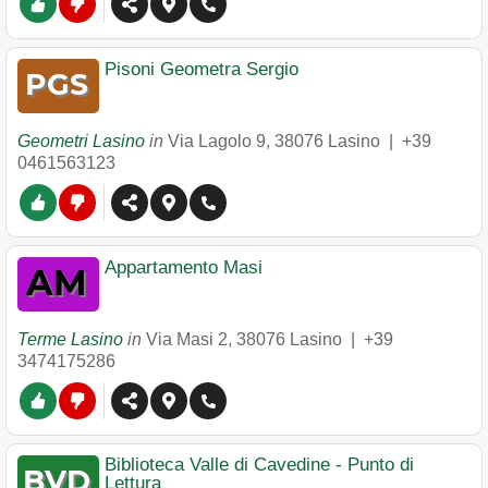
Pisoni Geometra Sergio
Geometri Lasino
in
Via Lagolo 9
,
38076
Lasino
|
+39
0461563123
Appartamento Masi
Terme Lasino
in
Via Masi 2
,
38076
Lasino
|
+39
3474175286
Biblioteca Valle di Cavedine - Punto di
Lettura