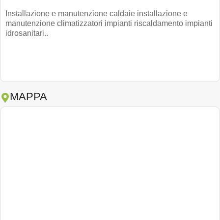
Installazione e manutenzione caldaie installazione e
manutenzione climatizzatori impianti riscaldamento impianti
idrosanitari..
MAPPA