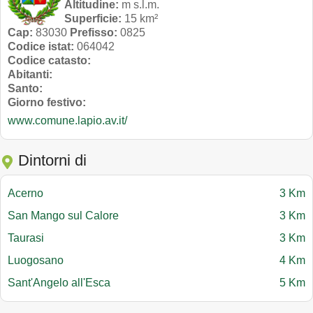
Altitudine:
m s.l.m.
Superficie:
15 km²
Cap:
83030
Prefisso:
0825
Codice istat:
064042
Codice catasto:
Abitanti:
Santo:
Giorno festivo:
www.comune.lapio.av.it/
Dintorni di
Acerno
3 Km
San Mango sul Calore
3 Km
Taurasi
3 Km
Luogosano
4 Km
Sant'Angelo all'Esca
5 Km