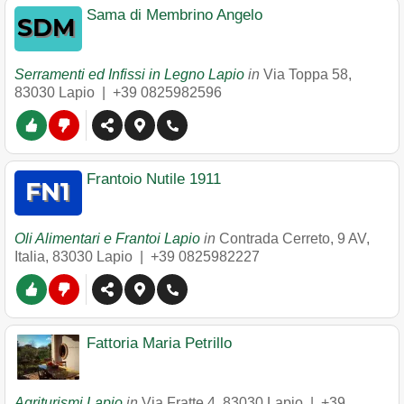
Sama di Membrino Angelo
Serramenti ed Infissi in Legno Lapio
in
Via Toppa 58
,
83030
Lapio
|
+39 0825982596
Frantoio Nutile 1911
Oli Alimentari e Frantoi Lapio
in
Contrada Cerreto, 9 AV,
Italia
,
83030
Lapio
|
+39 0825982227
Fattoria Maria Petrillo
Agriturismi Lapio
in
Via Fratte 4
,
83030
Lapio
|
+39