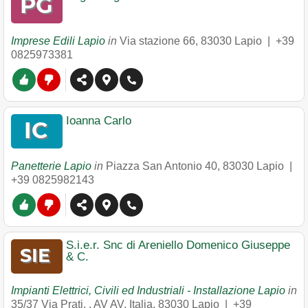
Imprese Edili Lapio
in
Via stazione 66
,
83030
Lapio
|
+39
0825973381
Ioanna Carlo
Panetterie Lapio
in
Piazza San Antonio 40
,
83030
Lapio
|
+39 0825982143
S.i.e.r. Snc di Areniello Domenico Giuseppe
& C.
Impianti Elettrici, Civili ed Industriali - Installazione Lapio
in
35/37 Via Prati, , AV AV, Italia
,
83030
Lapio
|
+39