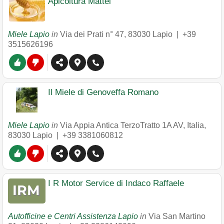
Apicoltura Mattei
Miele Lapio
in
Via dei Prati n° 47
,
83030
Lapio
|
+39
3515626196
Il Miele di Genoveffa Romano
Miele Lapio
in
Via Appia Antica TerzoTratto 1A AV, Italia
,
83030
Lapio
|
+39 3381060812
I R Motor Service di Indaco Raffaele
Autofficine e Centri Assistenza Lapio
in
Via San Martino