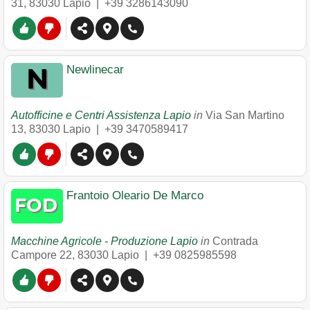
31
,
83030
Lapio
|
+39 3286143090
Newlinecar
Autofficine e Centri Assistenza Lapio
in
Via San Martino
13
,
83030
Lapio
|
+39 3470589417
Frantoio Oleario De Marco
Macchine Agricole - Produzione Lapio
in
Contrada
Campore 22
,
83030
Lapio
|
+39 0825985598