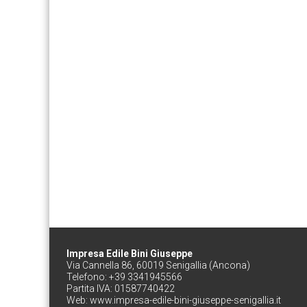
Impresa Edile Bini Giuseppe
Via Cannella 86, 60019 Senigallia (Ancona)
Telefono: +39 3341945566
Partita IVA: 01587740422
Web:
www.impresa-edile-bini-giuseppe-senigallia.it