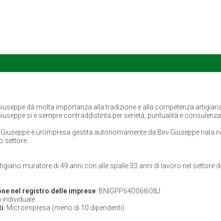
Giuseppe dà molta importanza alla tradizione e alla competenza artigianal
Giuseppe si è sempre contraddistinta per serietà, puntualità e consulenza 
i Giuseppe è un'impresa gestita autonomamente da Bini Giuseppe nata nel 
 settore.
igiano muratore di 49 anni con alle spalle 33 anni di lavoro nel settore d
ne nel registro delle imprese
: BNIGPP64D06I608J
ta individuale
i
: Microimpresa (meno di 10 dipendenti)