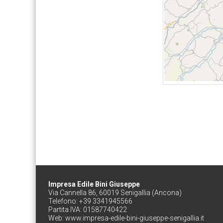
Impresa Edile Bini Giuseppe
Via Cannella 86, 60019 Senigallia (Ancona)
Telefono: +39 3341945566
Partita IVA: 01587740422
Web:
www.impresa-edile-bini-giuseppe-senigallia.it