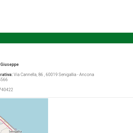
i Giuseppe
rativa:
Via Cannella, 86 , 60019 Senigallia - Ancona
5566
740422