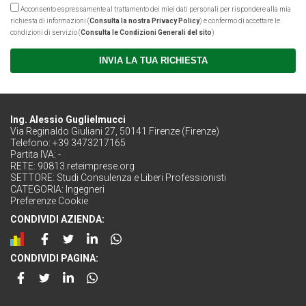
Acconsento espressamente al trattamento dei miei dati personali per rispondere alla mia
richiesta di informazioni (
Consulta la nostra Privacy Policy
) e confermo di accettare le
condizioni di servizio (
Consulta le Condizioni Generali del sito
)
INVIA LA TUA RICHIESTA
Ing. Alessio Guglielmucci
Via Reginaldo Giuliani 27, 50141 Firenze (Firenze)
Telefono: +39 3473217165
Partita IVA: -
RETE:
90813.reteimprese.org
SETTORE:
Studi Consulenza e Liberi Professionisti
CATEGORIA:
Ingegneri
Preferenze Cookie
CONDIVIDI AZIENDA:
CONDIVIDI PAGINA: