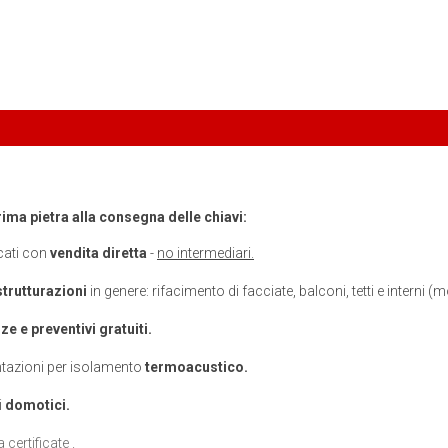
rima pietra alla consegna delle chiavi:
cati con
vendita diretta
-
no intermediari.
strutturazioni
in genere: rifacimento di facciate, balconi, tetti e interni 
e e preventivi gratuiti.
tazioni per isolamento
termoacustico.
i
domotici.
a certificate
.