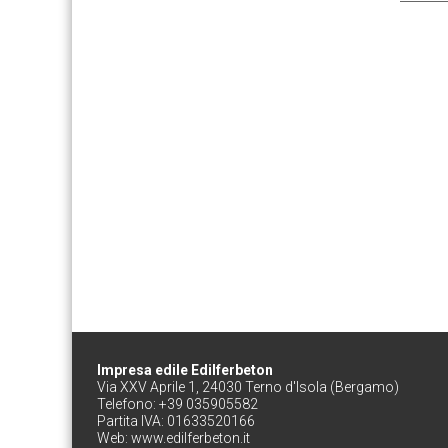
Impresa edile Edilferbeton
Via XXV Aprile 1, 24030 Terno d'Isola (Bergamo)
Telefono: +39 035905582
Partita IVA: 01633520166
Web:
www.edilferbeton.it