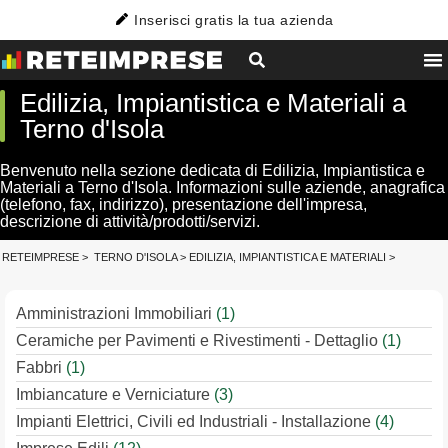
Inserisci gratis la tua azienda
Edilizia, Impiantistica e Materiali a
Terno d'Isola
Benvenuto nella sezione dedicata di Edilizia, Impiantistica e
Materiali a Terno d'Isola. Informazioni sulle aziende, anagrafica
(telefono, fax, indirizzo), presentazione dell'impresa,
descrizione di attività/prodotti/servizi.
RETEIMPRESE
>
TERNO D'ISOLA
>
EDILIZIA, IMPIANTISTICA E MATERIALI
>
Amministrazioni Immobiliari
(1)
Ceramiche per Pavimenti e Rivestimenti - Dettaglio
(1)
Fabbri
(1)
Imbiancature e Verniciature
(3)
Impianti Elettrici, Civili ed Industriali - Installazione
(4)