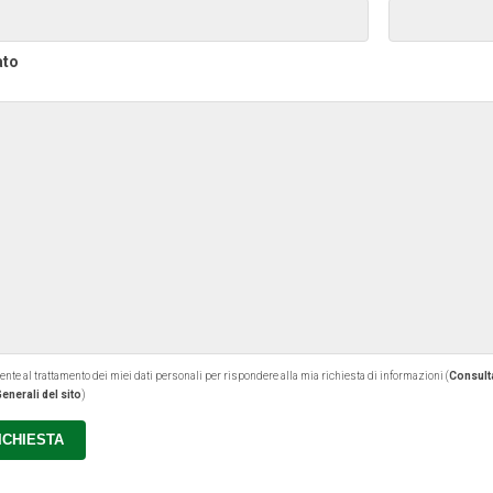
ato
 al trattamento dei miei dati personali per rispondere alla mia richiesta di informazioni (
Consulta
enerali del sito
)
RICHIESTA