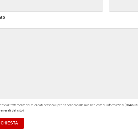
ato
 al trattamento dei miei dati personali per rispondere alla mia richiesta di informazioni (
Consulta
enerali del sito
)
RICHIESTA