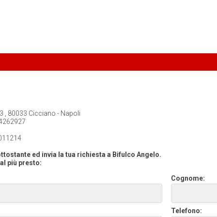
3 , 80033 Cicciano - Napoli
4262927
011214
ttostante ed invia la tua richiesta a Bifulco Angelo.
al più presto:
Cognome:
Telefono: