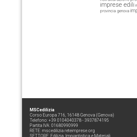
imprese edili
m
imp
provincia genova
MSCedilizia
Corso Europa 716, 16148 Genova (Genova)
Telefono: +39 0104040378 - 3937874195
Partita IVA: 01680990999
RETE:
mscedilizia.reteimprese.org
SETTORE:
Edilizia, Impiantistica e Materiali