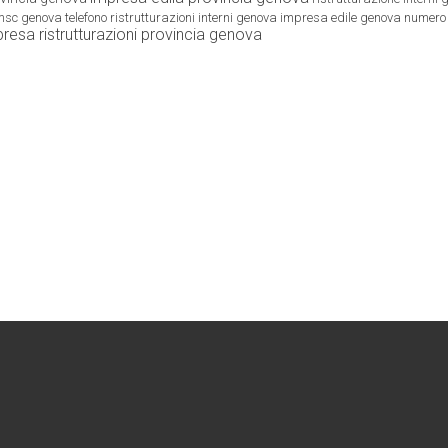
sc genova telefono
ristrutturazioni interni genova
impresa edile genova
numero 
resa ristrutturazioni provincia genova