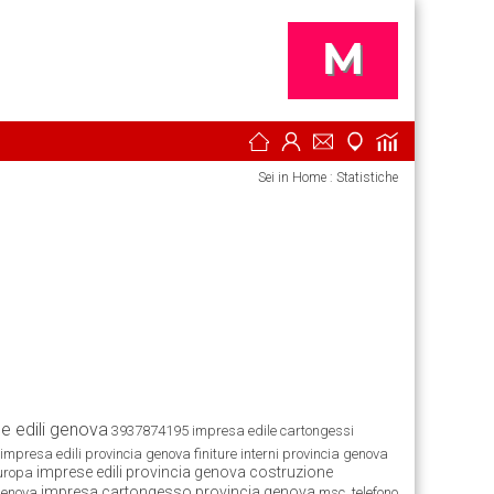
Sei in Home : Statistiche
e edili genova
3937874195
impresa edile cartongessi
impresa edili provincia genova
finiture interni provincia genova
imprese edili provincia genova
costruzione
europa
impresa cartongesso provincia genova
 genova
msc. telefono