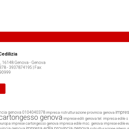
edilizia
 , 16148 Genova - Genova
78 - 3937874195 | Fax:
990999
impres
incia genova
0104040378
impresa ristrutturazione provincia genova
cartongesso genova
imprese edili genova tel.
impresa edile s
 europa
imprese cartongesso genova
impresa edile msc. genova
imprese edile 
impresa edila provincia genova
ovincia genova
ristrutturazione interni