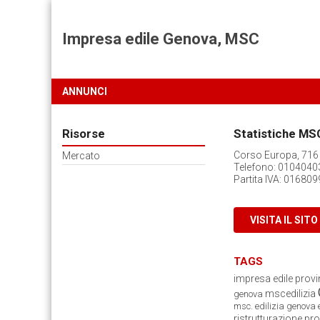
Impresa edile Genova, MSC
ANNUNCI
Risorse
Statistiche MSC
Corso Europa, 716
Mercato
Telefono: 01040403
Partita IVA: 01680
VISITA IL SITO
TAGS
impresa edile prov
mscedilizia
genova
msc. edilizia genova
ristrutturazione pr