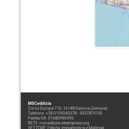
MSCedilizia
Corso Europa 716, 16148 Genova (Genova)
Telefono: +39 0104040378 - 3937874195
Partita IVA: 01680990999
RETE:
mscedilizia.reteimprese.org
SETTORE:
Edilizia, Impiantistica e Materiali