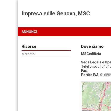
Impresa edile Genova, MSC
ANNUNCI
Risorse
Dove siamo
MSCedilizia
Mercato
Sede Legale e Ope
Telefono:
0104040
Fax:
Partita IVA:
01680