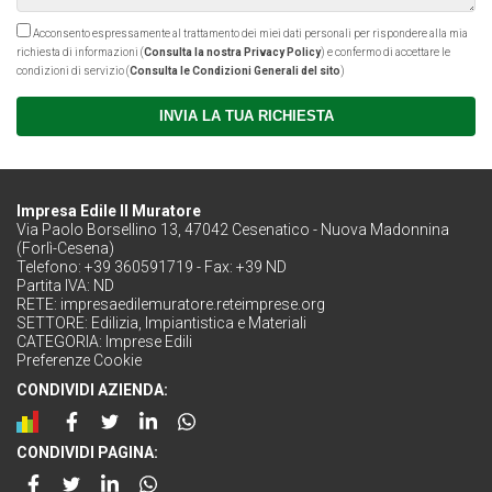
Acconsento espressamente al trattamento dei miei dati personali per rispondere alla mia
richiesta di informazioni (
Consulta la nostra Privacy Policy
) e confermo di accettare le
condizioni di servizio (
Consulta le Condizioni Generali del sito
)
INVIA LA TUA RICHIESTA
Impresa Edile Il Muratore
Via Paolo Borsellino 13, 47042 Cesenatico - Nuova Madonnina
(Forlì-Cesena)
Telefono: +39 360591719 - Fax: +39 ND
Partita IVA: ND
RETE:
impresaedilemuratore.reteimprese.org
SETTORE:
Edilizia, Impiantistica e Materiali
CATEGORIA:
Imprese Edili
Preferenze Cookie
CONDIVIDI AZIENDA:
CONDIVIDI PAGINA: