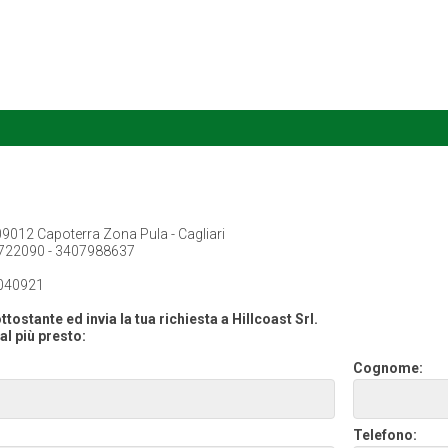
 09012 Capoterra Zona Pula - Cagliari
722090 - 3407988637
040921
tostante ed invia la tua richiesta a Hillcoast Srl.
al più presto:
Cognome:
Telefono: