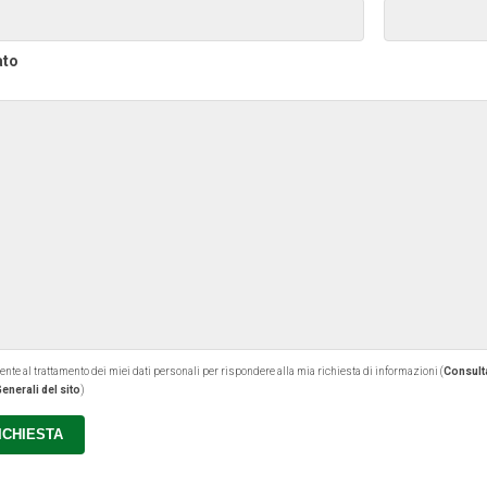
ato
 al trattamento dei miei dati personali per rispondere alla mia richiesta di informazioni (
Consulta
enerali del sito
)
RICHIESTA