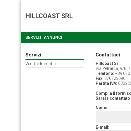
HILLCOAST SRL
SERVIZI
ANNUNCI
Servizi
Contattaci
Hillcoast Srl
Vendita Immobili
Via Petrarca, 9/B ,
Telefono:
+39 070
Fax:
070722090
Partita IVA:
03022
Compila il form sot
Sarai ricontattato 
Nome:
E-mail: