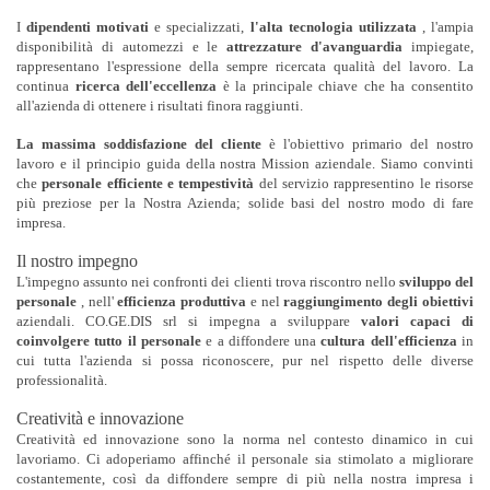
I
dipendenti motivati
e specializzati,
l'alta tecnologia utilizzata
, l'ampia
disponibilità di automezzi e le
attrezzature d'avanguardia
impiegate,
rappresentano l'espressione della sempre ricercata qualità del lavoro. La
continua
ricerca dell'eccellenza
è la principale chiave che ha consentito
all'azienda di ottenere i risultati finora raggiunti.
La massima soddisfazione del cliente
è l'obiettivo primario del nostro
lavoro e il principio guida della nostra Mission aziendale. Siamo convinti
che
personale efficiente e tempestività
del servizio rappresentino le risorse
più preziose per la Nostra Azienda; solide basi del nostro modo di fare
impresa.
Il nostro impegno
L'impegno assunto nei confronti dei clienti trova riscontro nello
sviluppo del
personale
, nell'
efficienza produttiva
e nel
raggiungimento degli obiettivi
aziendali. CO.GE.DIS srl si impegna a sviluppare
valori capaci di
coinvolgere tutto il personale
e a diffondere una
cultura dell'efficienza
in
cui tutta l'azienda si possa riconoscere, pur nel rispetto delle diverse
professionalità.
Creatività e innovazione
Creatività ed innovazione sono la norma nel contesto dinamico in cui
lavoriamo. Ci adoperiamo affinché il personale sia stimolato a migliorare
costantemente, così da diffondere sempre di più nella nostra impresa i