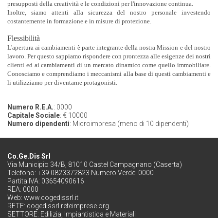
presupposti della creatività e le condizioni per l'innovazione continua.
Inoltre, siamo attenti alla sicurezza del nostro personale investendo
costantemente in formazione e in misure di protezione.
Flessibilità
L'apertura ai cambiamenti è parte integrante della nostra Mission e del nostro
lavoro. Per questo sappiamo rispondere con prontezza alle esigenze dei nostri
clienti ed ai cambiamenti di un mercato dinamico come quello immobiliare.
Conosciamo e comprendiamo i meccanismi alla base di questi cambiamenti e
li utilizziamo per diventarne protagonisti.
Numero R.E.A.
: 0000
Capitale Sociale
: € 10000
Numero dipendenti
: Microimpresa (meno di 10 dipendenti)
Co.Ge.Dis Srl
Via Municipio 34/B, 81010 Castel Campagnano (Caserta)
Telefono: +39 0823372823 Numero Verde: 0000
Partita IVA: 03654090616
REA: 0000
Web:
www.cogedissrl.it
RETE:
cogedissrl.reteimprese.org
SETTORE:
Edilizia, Impiantistica e Materiali