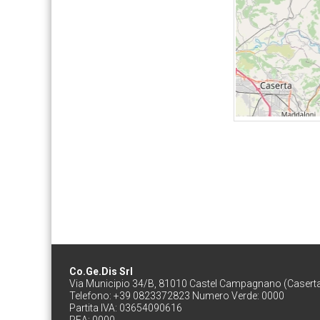
Co.Ge.Dis Srl
Via Municipio 34/B, 81010 Castel Campagnano (Casert
Telefono: +39 0823372823 Numero Verde: 0000
Partita IVA: 03654090616
REA: 0000