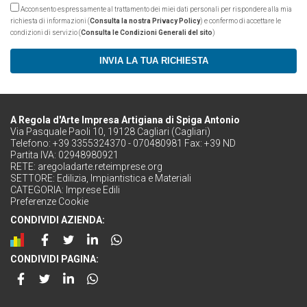
Acconsento espressamente al trattamento dei miei dati personali per rispondere alla mia
richiesta di informazioni (
Consulta la nostra Privacy Policy
) e confermo di accettare le
condizioni di servizio (
Consulta le Condizioni Generali del sito
)
INVIA LA TUA RICHIESTA
A Regola d'Arte Impresa Artigiana di Spiga Antonio
Via Pasquale Paoli 10, 19128 Cagliari (Cagliari)
Telefono: +39 3355324370 - 070480981 Fax: +39 ND
Partita IVA: 02948980921
RETE:
aregoladarte.reteimprese.org
SETTORE:
Edilizia, Impiantistica e Materiali
CATEGORIA:
Imprese Edili
Preferenze Cookie
CONDIVIDI AZIENDA:
CONDIVIDI PAGINA: