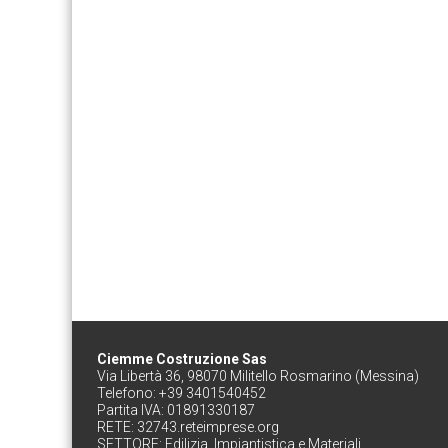
Ciemme Costruzione Sas
Via Libertà 36, 98070 Militello Rosmarino (Messina)
Telefono: +39 3401540452
Partita IVA: 01891330187
RETE:
32743.reteimprese.org
SETTORE:
Edilizia, Impiantistica e Materiali