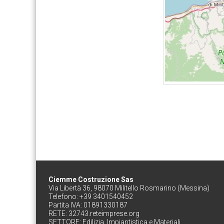
Ciemme Costruzione Sas
Via Libertà 36, 98070 Militello Rosmarino (Messina)
Telefono: +39 3401540452
Partita IVA: 01891330187
RETE:
32743.reteimprese.org
SETTORE:
Edilizia, Impiantistica e Materiali