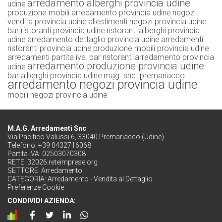
arredamento alberghi provincia udine
udine
produzione mobili arredamento provincia udine
negozi
vendita provincia udine
allestimenti negozi provincia udine
bar ristoranti provincia udine
ristoranti alberghi provincia
udine
arredamento dettaglio provincia udine
arredamenti
ristoranti provincia udine
produzione mobili provincia udine
arredamenti partita iva.
bar ristoranti arredamento provincia
arredamento produzione provincia udine
udine
bar alberghi provincia udine
mag. snc. premariacco
arredamento negozi provincia udine
mobili negozi provincia udine
M.A.G. Arredamenti Snc
Via Pacifico Valussi 6, 33040 Premariacco (Udine)
Telefono: +39 0432716068
Partita IVA: 02503070308
RETE:
32026.reteimprese.org
SETTORE:
Arredamento
CATEGORIA:
Arredamento - Vendita al Dettaglio
Preferenze Cookie
CONDIVIDI AZIENDA: