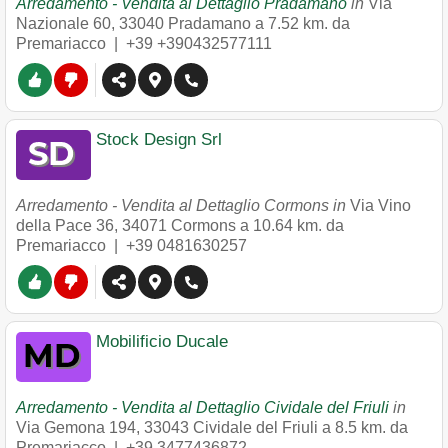
Arredamento - Vendita al Dettaglio Pradamano
in
Via
Nazionale 60
,
33040
Pradamano
a 7.52 km. da
Premariacco |
+39 +390432577111
Stock Design Srl
Arredamento - Vendita al Dettaglio Cormons in
Via Vino
della Pace 36
,
34071
Cormons
a 10.64 km. da
Premariacco |
+39 0481630257
Mobilificio Ducale
Arredamento - Vendita al Dettaglio Cividale del Friuli
in
Via Gemona 194
,
33043
Cividale del Friuli
a 8.5 km. da
Premariacco |
+39 3477436872