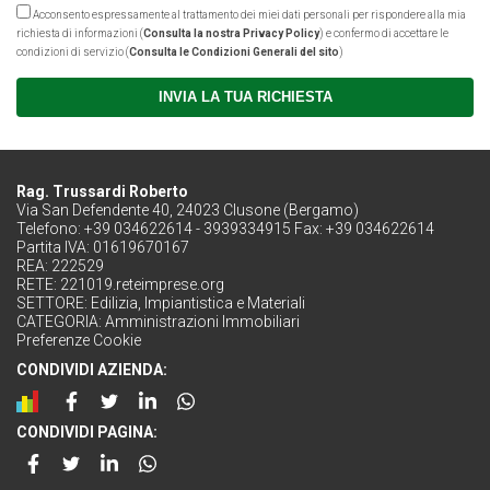
Acconsento espressamente al trattamento dei miei dati personali per rispondere alla mia
richiesta di informazioni (
Consulta la nostra Privacy Policy
) e confermo di accettare le
condizioni di servizio (
Consulta le Condizioni Generali del sito
)
INVIA LA TUA RICHIESTA
Rag. Trussardi Roberto
Via San Defendente 40, 24023 Clusone (Bergamo)
Telefono: +39 034622614 - 3939334915 Fax: +39 034622614
Partita IVA: 01619670167
REA: 222529
RETE:
221019.reteimprese.org
SETTORE:
Edilizia, Impiantistica e Materiali
CATEGORIA:
Amministrazioni Immobiliari
Preferenze Cookie
CONDIVIDI AZIENDA:
CONDIVIDI PAGINA: