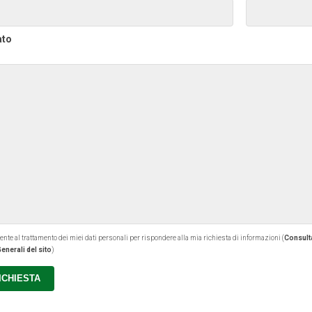
ato
 al trattamento dei miei dati personali per rispondere alla mia richiesta di informazioni (
Consulta
enerali del sito
)
RICHIESTA