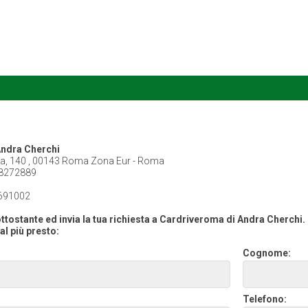
Andra Cherchi
na, 140 , 00143 Roma Zona Eur - Roma
8272889
691002
ttostante ed invia la tua richiesta a Cardriveroma di Andra Cherchi.
al più presto:
Cognome:
Telefono: