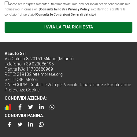
Acconsento espressamente al trattamento dei miei dati personali per rispondere alla mia
richiesta di informazioni (
Consulta la nostra Privacy Policy
) e confermo di accettare le
condizioni di servizio (
Consulta le Condizioni Generali del sito
)
INVIA LA TUA RICHIESTA
Asauto Srl
Via Catullo 8, 20151 Milano (Milano)
Telefono: +39 023086195
Partita IVA: 11732680969
RETE:
219102.reteimprese.org
SETTORE:
Motori
CATEGORIA:
Cristalli e Vetri per Veicoli - Riparazione e Sostituzione
Preferenze Cookie
CONDIVIDI AZIENDA:
CONDIVIDI PAGINA: