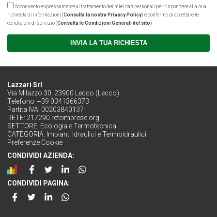
Acconsento espressamente al trattamento dei miei dati personali per rispondere alla mia
richiesta di informazioni (
Consulta la nostra Privacy Policy
) e confermo di accettare le
condizioni di servizio (
Consulta le Condizioni Generali del sito
)
INVIA LA TUA RICHIESTA
Lazzari Srl
Via Milazzo 30, 23900 Lecco (Lecco)
Telefono: +39 0341366373
Partita IVA: 00203840137
RETE:
217290.reteimprese.org
SETTORE:
Ecologia e Termotecnica
CATEGORIA:
Impianti Idraulici e Termoidraulici
Preferenze Cookie
CONDIVIDI AZIENDA:
CONDIVIDI PAGINA: