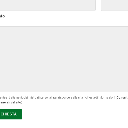
ato
 al trattamento dei miei dati personali per rispondere alla mia richiesta di informazioni (
Consulta
enerali del sito
)
RICHIESTA