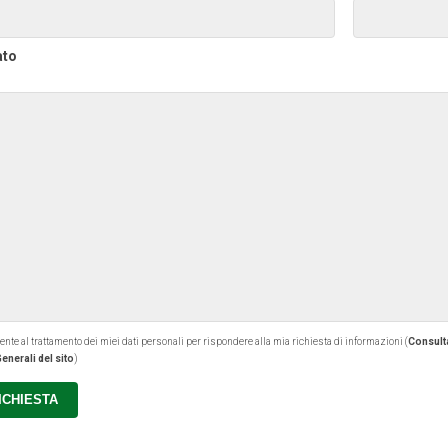
ato
 al trattamento dei miei dati personali per rispondere alla mia richiesta di informazioni (
Consulta
enerali del sito
)
RICHIESTA