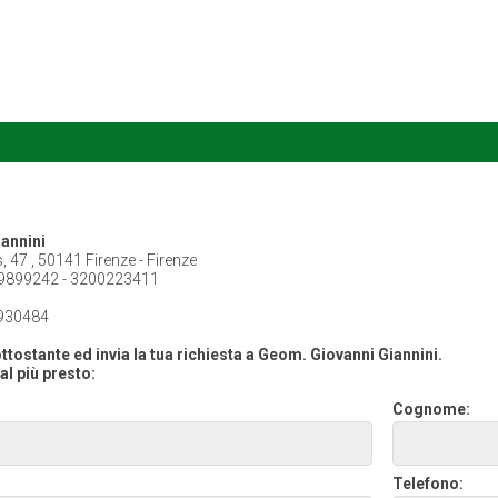
annini
, 47 , 50141 Firenze - Firenze
9899242 - 3200223411
930484
ttostante ed invia la tua richiesta a Geom. Giovanni Giannini.
al più presto:
Cognome:
Telefono: