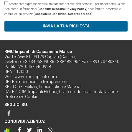
Acconsento espressamente al trattamento dei miei dati personali per rispondere alla mia
richiesta di informazioni (
Consulta la nostra Privacy Policy
) e confermo di accettare le
condizioni di servizio (
Consulta le Condizioni Generali del sito
)
INVIA LA TUA RICHIESTA
RMC Impianti di Cassanello Marco
Via Tel Aviv 81, 09129 Cagliari (Cagliari)
Telefono: +39 3495809036 - 3384825954 Fax: +39 070480340
Partita IVA: 00575460928
REA: 117050
Web:
www.rmcimpianti.com
RETE:
rmcimpianti.reteimprese.org
SETTORE:
Edilizia, Impiantistica e Materiali
CATEGORIA:
Impianti Elettrici, Civili ed Industriali - Installazione
Preferenze Cookie
SEGUICI SU:
CONDIVIDI AZIENDA: