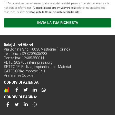
Acconsento espressamente al trattamento dei miei dati personali per rispondere alla mia
richiesta di informazioni (
Consulta la nostra Privacy Policy
) e confermo di accettare le
condizioni di servizio (
Consulta le Condizioni Generali del sito
)
INVIA LA TUA RICHIESTA
Balaj Aurel Viorel
Via Bonina Snc, 10030 Vestigniè (Torino)
Telefono: +39 3209535283
Partita IVA: 12605350011
RETE:
202760.reteimprese.org
SETTORE:
Edilizia, Impiantistica e Materiali
CATEGORIA:
Imprese Edili
Preferenze Cookie
CONDIVIDI AZIENDA:
CONDIVIDI PAGINA: