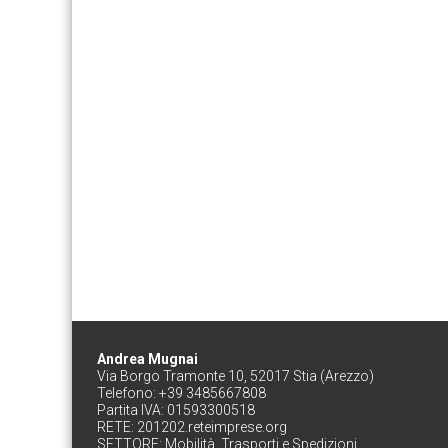
Andrea Mugnai
Via Borgo Tramonte 10, 52017 Stia (Arezzo)
Telefono: +39 3485667808
Partita IVA: 01593300518
RETE:
201202.reteimprese.org
SETTORE:
Mobilità, Trasporti e Spedizioni