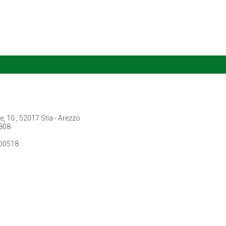
 10 , 52017 Stia - Arezzo
808
300518