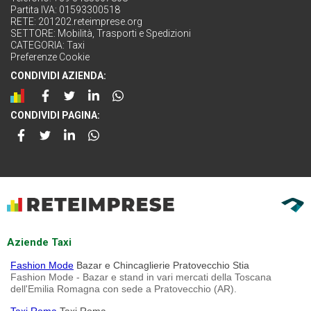
Partita IVA: 01593300518
RETE:
201202.reteimprese.org
SETTORE:
Mobilità, Trasporti e Spedizioni
CATEGORIA:
Taxi
Preferenze Cookie
CONDIVIDI AZIENDA:
CONDIVIDI PAGINA:
Aziende Taxi
Fashion Mode
Bazar e Chincaglierie Pratovecchio Stia
Fashion Mode - Bazar e stand in vari mercati della Toscana
dell'Emilia Romagna con sede a Pratovecchio (AR).