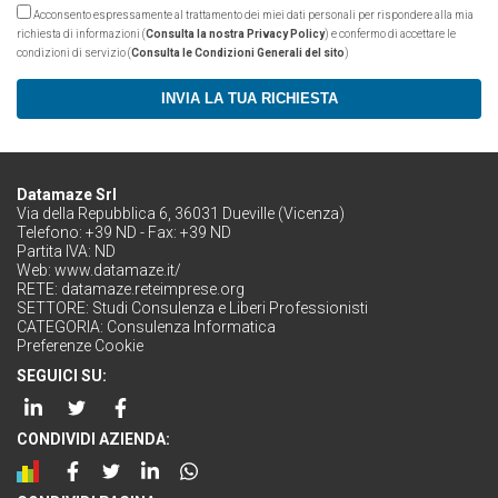
Acconsento espressamente al trattamento dei miei dati personali per rispondere alla mia
richiesta di informazioni (
Consulta la nostra Privacy Policy
) e confermo di accettare le
condizioni di servizio (
Consulta le Condizioni Generali del sito
)
INVIA LA TUA RICHIESTA
Datamaze Srl
Via della Repubblica 6, 36031 Dueville (Vicenza)
Telefono: +39 ND - Fax: +39 ND
Partita IVA: ND
Web:
www.datamaze.it/
RETE:
datamaze.reteimprese.org
SETTORE:
Studi Consulenza e Liberi Professionisti
CATEGORIA:
Consulenza Informatica
Preferenze Cookie
SEGUICI SU:
CONDIVIDI AZIENDA: