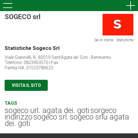
SOGECO srl
Sei in Home : Statistiche
Statistiche Sogeco Srl
Viale Giannelli, 8 , 82019 Sant'Agata de' Goti - Benevento
Telefono: 0823953570 | Fax:
Partita IVA: 01523780623
VISITA IL SITO
TAGS
sogeco url. agata dei. goti
sorgeco
indirizzo
sogeco srl.
sogeco srlu agata
dei. goti