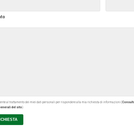
ato
 al trattamento dei miei dati personali per rispondere alla mia richiesta di informazioni (
Consulta
enerali del sito
)
RICHIESTA