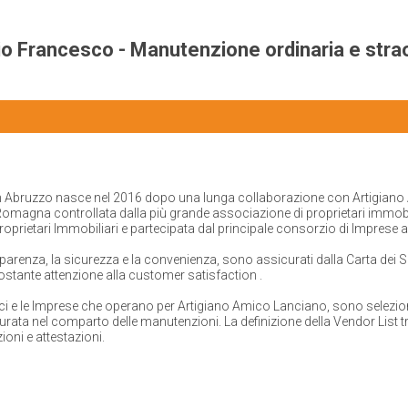
io Francesco - Manutenzione ordinaria e strao
in Abruzzo nasce nel 2016 dopo una lunga collaborazione con Artigiano A
a Romagna
controllata dalla più grande associazione di proprietari immobil
roprietari Immobiliari
e partecipata dal principale consorzio di Imprese 
rasparenza, la sicurezza e la convenienza, sono assicurati dalla Carta dei S
costante attenzione alla
customer satisfaction
.
cnici e le Imprese che operano per Artigiano Amico Lanciano, sono selezio
urata nel comparto delle manutenzioni. La definizione della
Vendor List
t
ioni e attestazioni.