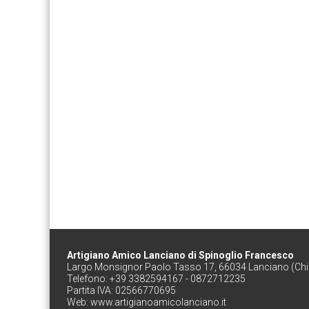
Artigiano Amico Lanciano di Spinoglio Francesco
Largo Monsignor Paolo Tasso 17, 66034 Lanciano (Chie
Telefono: +39 3382594167 - 0872712235
Partita IVA: 02566770695
Web:
www.artigianoamicolanciano.it