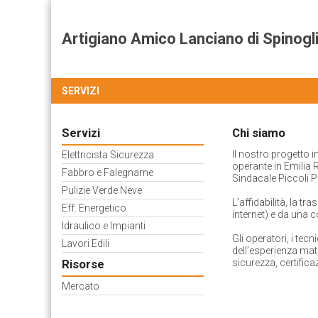
Artigiano Amico Lanciano di Spinogl
SERVIZI
Servizi
Chi siamo
Il nostro progetto 
Elettricista Sicurezza
operante in Emili
Fabbro e Falegname
Sindacale Piccoli P
Pulizie Verde Neve
L’affidabilità, la t
Eff. Energetico
internet) e da una 
Idraulico e Impianti
Gli operatori, i te
Lavori Edili
dell’esperienza mat
Risorse
sicurezza, certificaz
Mercato