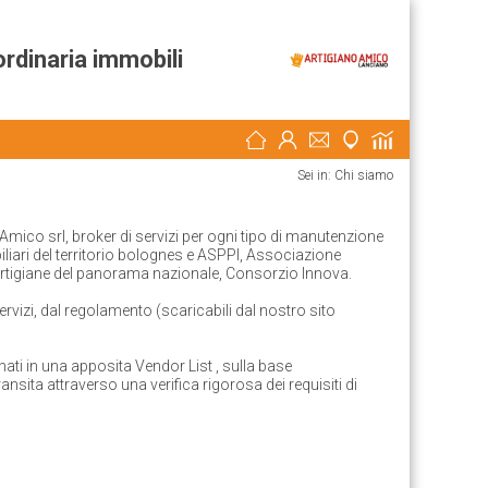
rdinaria immobili
Sei in: Chi siamo
mico srl, broker di servizi per ogni tipo di manutenzione
iari del territorio bolognes
e
ASPPI, Associazione
artigiane del panorama nazionale,
Consorzio Innova.
ervizi, dal regolamento (scaricabili dal nostro sito
nati in una apposita
Vendor List
, sulla base
ransita attraverso una verifica rigorosa dei requisiti di