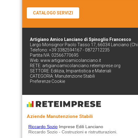
CATALOGO SERVIZI
Artigiano Amico Lanciano di Spinoglio Francesco
Largo Monsignor Paolo Tasso 17, 66034 Lanciano (Chie
Telefono: +39 3382594167 - 0872712235
Partita IVA: 02566770695
Web:
www.artigianoamicolanciano.it
RETE:
artigianoamicolanciano.reteimprese.org
SETTORE:
Edilizia, Impiantistica e Materiali
CATEGORIA:
Manutenzione Stabili
Preferenze Cookie
Aziende Manutenzione Stabili
Riccardo Sozio
Imprese Edili Lanciano
Riccardo Sozio - Costruzioni e ristrutturazioni.