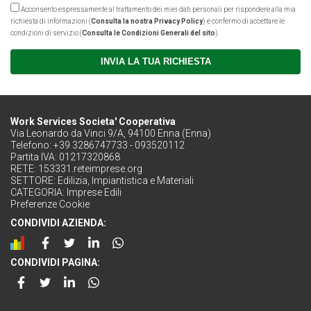
Acconsento espressamente al trattamento dei miei dati personali per rispondere alla mia
richiesta di informazioni (
Consulta la nostra Privacy Policy
) e confermo di accettare le
condizioni di servizio (
Consulta le Condizioni Generali del sito
)
INVIA LA TUA RICHIESTA
Work Services Societa' Cooperativa
Via Leonardo da Vinci 9/A, 94100 Enna (Enna)
Telefono: +39 3286747733 - 093520112
Partita IVA: 01217320868
RETE:
153331.reteimprese.org
SETTORE:
Edilizia, Impiantistica e Materiali
CATEGORIA:
Imprese Edili
Preferenze Cookie
CONDIVIDI AZIENDA:
CONDIVIDI PAGINA: