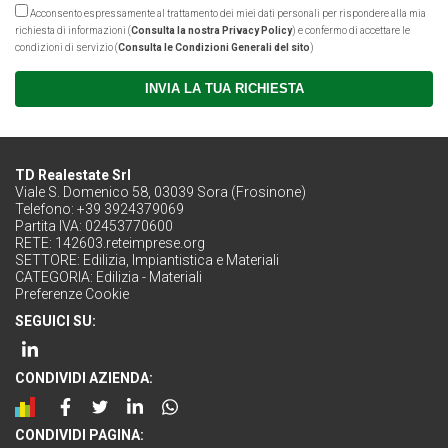
Acconsento espressamente al trattamento dei miei dati personali per rispondere alla mia
richiesta di informazioni (
Consulta la nostra Privacy Policy
) e confermo di accettare le
condizioni di servizio (
Consulta le Condizioni Generali del sito
)
INVIA LA TUA RICHIESTA
TD Realestate Srl
Viale S. Domenico 58, 03039 Sora (Frosinone)
Telefono: +39 3924379069
Partita IVA: 02453770600
RETE:
142603.reteimprese.org
SETTORE:
Edilizia, Impiantistica e Materiali
CATEGORIA:
Edilizia - Materiali
Preferenze Cookie
SEGUICI SU:
CONDIVIDI AZIENDA:
CONDIVIDI PAGINA: