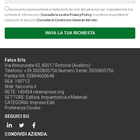
Acconsento espressamente al trattamento dei miei dati personali per rispondere alla mia
richiesta di informazioni (
Consulta la nostra Privacy Policy
) e confermo di accettare le
condizioni di servizio (
Consulta le Condizioni Generali del sito
)
INVIA LA TUA RICHIESTA
Falco Srls
Via Annunziata 42, 83017 Rotondi (Avellino)
Telefono: +39 3920835756 Numero Verde: 3920835756
Partita IVA: 02894600648
REA: 190712
Web:
falcosrls.it
RETE:
140454.reteimprese.org
SETTORE:
Edilizia, Impiantistica e Materiali
CATEGORIA:
Imprese Edili
Preferenze Cookie
SEGUICI SU:
CONDIVIDI AZIENDA: