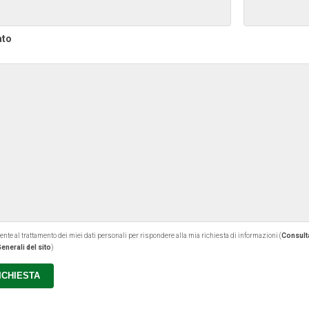
ato
 al trattamento dei miei dati personali per rispondere alla mia richiesta di informazioni (
Consulta
enerali del sito
)
RICHIESTA