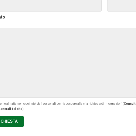
ato
 al trattamento dei miei dati personali per rispondere alla mia richiesta di informazioni (
Consulta
enerali del sito
)
RICHIESTA