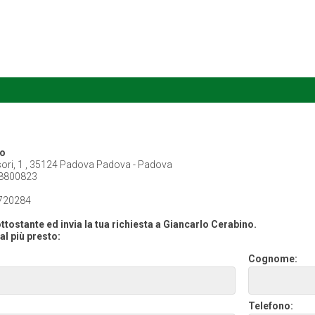
no
sori, 1 , 35124 Padova Padova - Padova
8800823
720284
ttostante ed invia la tua richiesta a Giancarlo Cerabino.
al più presto:
Cognome:
Telefono: