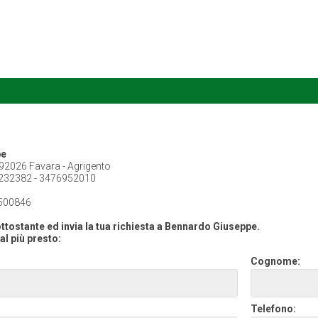
pe
 92026 Favara - Agrigento
232382 - 3476952010
500846
ttostante ed invia la tua richiesta a Bennardo Giuseppe.
al più presto:
Cognome:
Telefono: