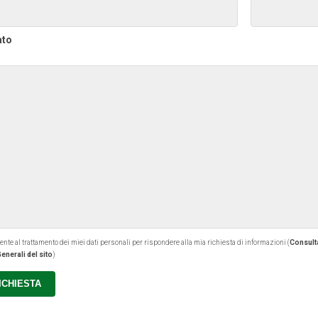
ato
 al trattamento dei miei dati personali per rispondere alla mia richiesta di informazioni (
Consulta
enerali del sito
)
RICHIESTA