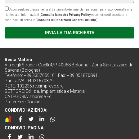
Acconsento espressamente al trattamento dei miei dati personali per rispondere alla mia
richiesta di informazioni (
Consulta la nostra Privacy Policy
) e confermo di accettare le
condizioni di servizio (
Consulta le Condizioni Generali del sito
)
INVIA LA TUA RICHIESTA
Resta Matteo
Via degli Stradelli Guelfi 4/P, 40068 Bologna - Zona San Lazzaro di
Savena (Bologna)
Telefono: +39 3357059101 Fax: +39 051870891
Partita IVA: 04021670379
RETE:
102235.reteimprese.org
SETTORE:
Edilizia, Impiantistica e Materiali
CATEGORIA:
Imprese Edili
Preferenze Cookie
CONDIVIDI AZIENDA:
CONDIVIDI PAGINA: