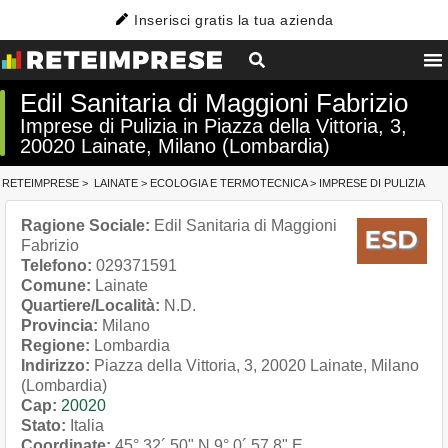
Inserisci gratis la tua azienda
Edil Sanitaria di Maggioni Fabrizio
Imprese di Pulizia in Piazza della Vittoria, 3,
20020 Lainate, Milano (Lombardia)
RETEIMPRESE
>
LAINATE
>
ECOLOGIA E TERMOTECNICA
>
IMPRESE DI PULIZIA
Ragione Sociale:
Edil Sanitaria di Maggioni
Fabrizio
Telefono:
029371591
Comune:
Lainate
Quartiere/Località:
N.D.
Provincia:
Milano
Regione:
Lombardia
Indirizzo:
Piazza della Vittoria, 3, 20020 Lainate, Milano
(Lombardia)
Cap:
20020
Stato:
Italia
Coordinate:
45° 32´ 50" N
9° 0´ 57.8" E