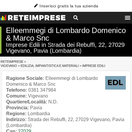
Inserisci gratis la tua azienda
Elleemmegi di Lombardo Domenico
& Marco Snc
Imprese Edili in Strada dei Rebuffi, 22, 27029
Vigevano, Pavia (Lombardia)
RETEIMPRESE
>
VIGEVANO
>
EDILIZIA, IMPIANTISTICA E MATERIALI
>
IMPRESE EDILI
Ragione Sociale:
Elleemmegi di Lombardo
Domenico & Marco Snc
Telefono:
0381 347984
Comune:
Vigevano
Quartiere/Località:
N.D.
Provincia:
Pavia
Regione:
Lombardia
Indirizzo:
Strada dei Rebuffi, 22, 27029 Vigevano, Pavia
(Lombardia)
Cap:
27029