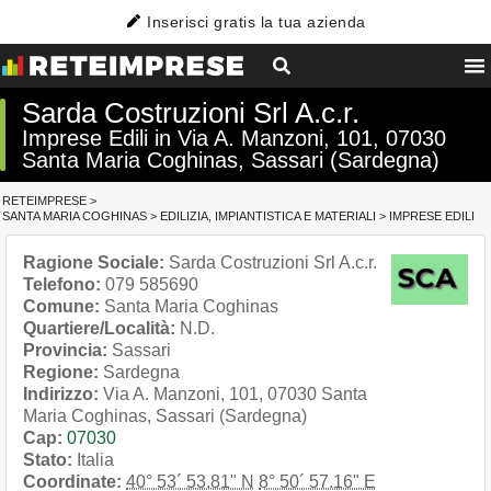
Inserisci gratis la tua azienda
Sarda Costruzioni Srl A.c.r.
Imprese Edili in Via A. Manzoni, 101, 07030
Santa Maria Coghinas, Sassari (Sardegna)
RETEIMPRESE
>
SANTA MARIA COGHINAS
>
EDILIZIA, IMPIANTISTICA E MATERIALI
>
IMPRESE EDILI
Ragione Sociale:
Sarda Costruzioni Srl A.c.r.
Telefono:
079 585690
Comune:
Santa Maria Coghinas
Quartiere/Località:
N.D.
Provincia:
Sassari
Regione:
Sardegna
Indirizzo:
Via A. Manzoni, 101, 07030 Santa
Maria Coghinas, Sassari (Sardegna)
Cap:
07030
Stato:
Italia
Coordinate:
40° 53´ 53.81" N
8° 50´ 57.16" E